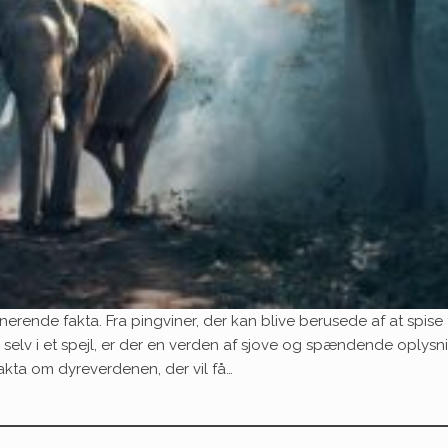
erende fakta. Fra pingviner, der kan blive berusede af at spise 
 selv i et spejl, er der en verden af sjove og spændende oplysn
 fakta om dyreverdenen, der vil få…