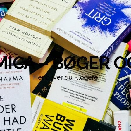
ICA – BØGER O
Her bliver du klogere