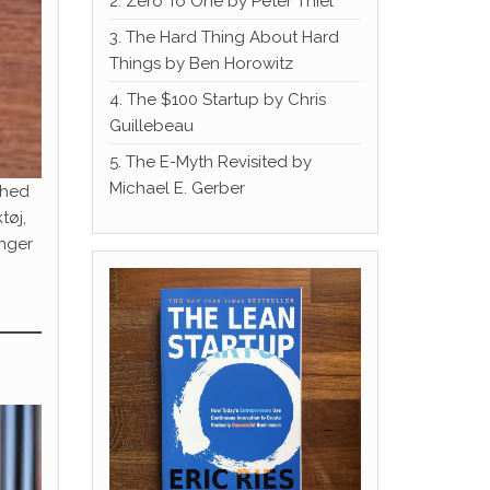
2. Zero To One by Peter Thiel
3. The Hard Thing About Hard
Things by Ben Horowitz
4. The $100 Startup by Chris
Guillebeau
5. The E-Myth Revisited by
Michael E. Gerber
ghed
tøj,
inger