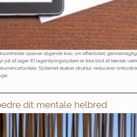
virksomheder oplever stigende krav om effektivitet, gennemsigti
r på sit lager. Et lagerstyringssystem er ikke blot et teknisk værk
onkurrencefordele. Systemet skaber struktur, reducerer omkostn
ruge…
rbedre dit mentale helbred