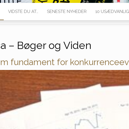
VIDSTE DU AT…
SENESTE NYHEDER
10 USÆDVANLIG
a – Bøger og Viden
om fundament for konkurrencee