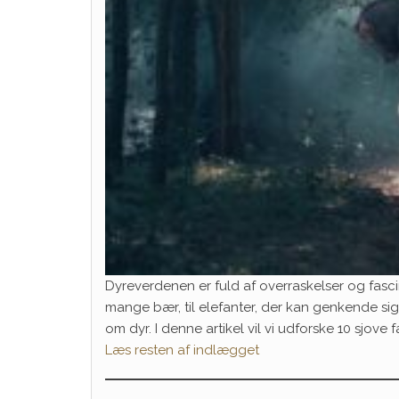
Dyreverdenen er fuld af overraskelser og fascin
mange bær, til elefanter, der kan genkende sig
om dyr. I denne artikel vil vi udforske 10 sjove
Læs resten af indlægget