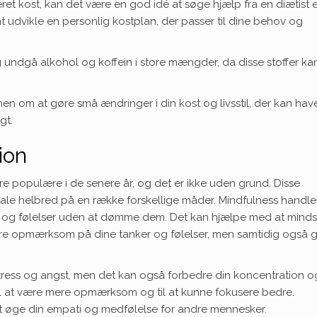
ret kost, kan det være en god idé at søge hjælp fra en diætist e
 udvikle en personlig kostplan, der passer til dine behov og
g undgå alkohol og koffein i store mængder, da disse stoffer ka
men om at gøre små ændringer i din kost og livsstil, der kan hav
gt.
ion
re populære i de senere år, og det er ikke uden grund. Disse
tale helbred på en række forskellige måder. Mindfulness handl
ker og følelser uden at dømme dem. Det kan hjælpe med at mind
mere opmærksom på dine tanker og følelser, men samtidig også g
ress og angst, men det kan også forbedre din koncentration o
til at være mere opmærksom og til at kunne fokusere bedre.
 øge din empati og medfølelse for andre mennesker.