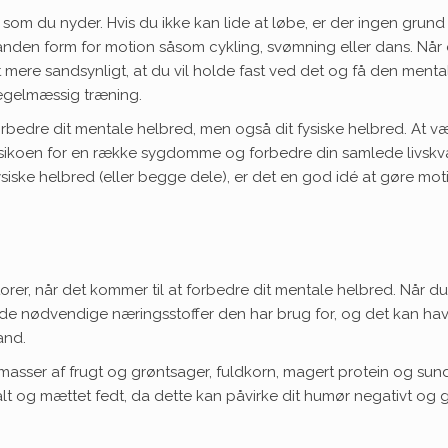
 som du nyder. Hvis du ikke kan lide at løbe, er der ingen grund t
en anden form for motion såsom cykling, svømning eller dans. Når
t mere sandsynligt, at du vil holde fast ved det og få den menta
gelmæssig træning.
bedre dit mentale helbred, men også dit fysiske helbred. At væ
sikoen for en række sygdomme og forbedre din samlede livskval
siske helbred (eller begge dele), er det en god idé at gøre moti
ktorer, når det kommer til at forbedre dit mentale helbred. Når du
le de nødvendige næringsstoffer den har brug for, og det kan ha
and.
 masser af frugt og grøntsager, fuldkorn, magert protein og sun
salt og mættet fedt, da dette kan påvirke dit humør negativt og 