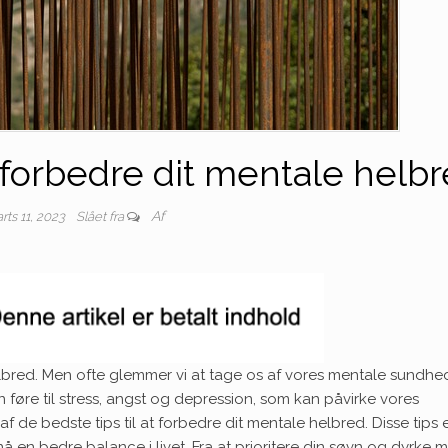
t forbedre dit mentale helb
Af
rts 11, 2023
Slået fra
helbred. Men ofte glemmer vi at tage os af vores mentale sundh
 føre til stress, angst og depression, som kan påvirke vores
 af de bedste tips til at forbedre dit mentale helbred. Disse tips 
en bedre balance i livet. Fra at prioritere din søvn og dyrke 