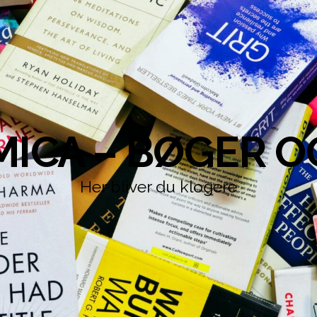
ICA – BØGER O
Her bliver du klogere