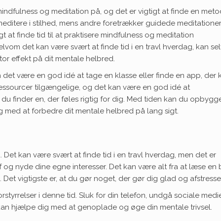
indfulness og meditation på, og det er vigtigt at finde en meto
meditere i stilhed, mens andre foretrækker guidede meditationer
gt at finde tid til at praktisere mindfulness og meditation
elvom det kan være svært at finde tid i en travl hverdag, kan se
or effekt på dit mentale helbred.
n det være en god idé at tage en klasse eller finde en app, der 
ssourcer tilgængelige, og det kan være en god idé at
 du finder en, der føles rigtig for dig. Med tiden kan du opbygg
ig med at forbedre dit mentale helbred på lang sigt.
ed. Det kan være svært at finde tid i en travl hverdag, men det er
 af og nyde dine egne interesser. Det kan være alt fra at læse en
 Det vigtigste er, at du gør noget, der gør dig glad og afstresse
rstyrrelser i denne tid. Sluk for din telefon, undgå sociale medi
kan hjælpe dig med at genoplade og øge din mentale trivsel.