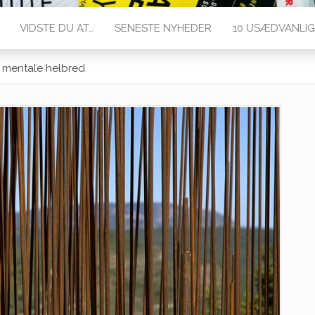
VIDSTE DU AT…
SENESTE NYHEDER
10 USÆDVANLIG
it mentale helbred