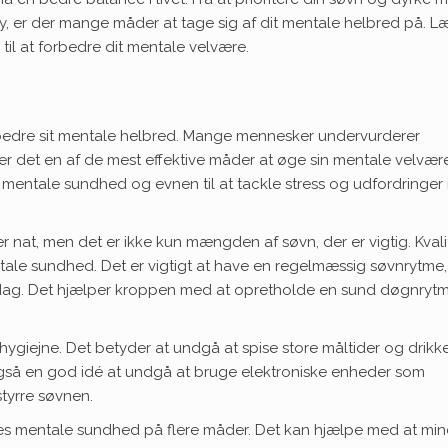
by, er der mange måder at tage sig af dit mentale helbred på. L
 til at forbedre dit mentale velvære.
 forbedre sit mentale helbred. Mange mennesker undervurderer
er det en af de mest effektive måder at øge sin mentale velvær
s mentale sundhed og evnen til at tackle stress og udfordringer 
r nat, men det er ikke kun mængden af søvn, der er vigtig. Kval
entale sundhed. Det er vigtigt at have en regelmæssig søvnrytme,
 dag. Det hjælper kroppen med at opretholde en sund døgnryt
ygiejne. Det betyder at undgå at spise store måltider og drikk
r også en god idé at undgå at bruge elektroniske enheder som
styrre søvnen.
res mentale sundhed på flere måder. Det kan hjælpe med at mi