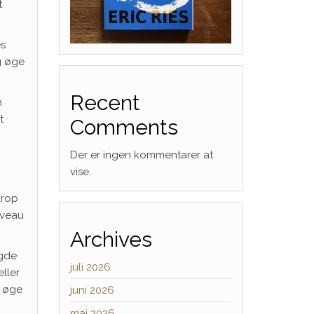
t
es
g øge
Recent
n
t
Comments
Der er ingen kommentarer at
vise.
krop
iveau
Archives
ngde
juli 2026
eller
t øge
juni 2026
maj 2026