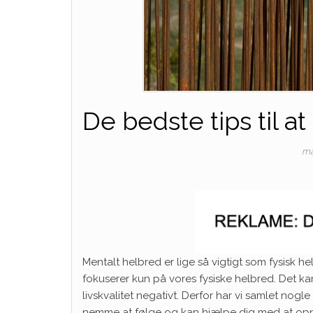
De bedste tips til a
ma
Mentalt helbred er lige så vigtigt som fysisk 
fokuserer kun på vores fysiske helbred. Det kan
livskvalitet negativt. Derfor har vi samlet nogle
nemme at følge og kan hjælpe dig med at opnå 