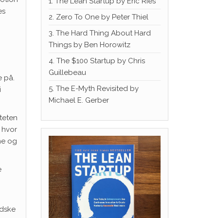
1. The Lean Startup by Eric Ries
æs
2. Zero To One by Peter Thiel
3. The Hard Thing About Hard
Things by Ben Horowitz
4. The $100 Startup by Chris
Guillebeau
e på.
5. The E-Myth Revisited by
i
Michael E. Gerber
iteten
 hvor
me og
e
ndske