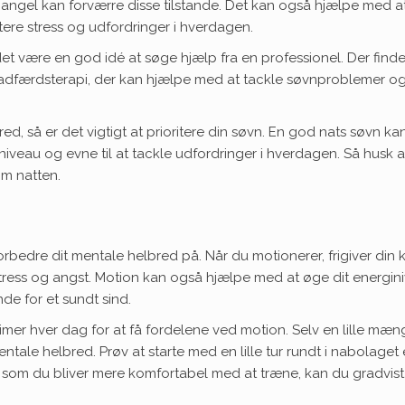
ngel kan forværre disse tilstande. Det kan også hjælpe med a
tere stress og udfordringer i hverdagen.
et være en god idé at søge hjælp fra en professionel. Der find
 adfærdsterapi, der kan hjælpe med at tackle søvnproblemer o
ed, så er det vigtigt at prioritere din søvn. En god nats søvn ka
iniveau og evne til at tackle udfordringer i hverdagen. Så husk a
om natten.
rbedre dit mentale helbred på. Når du motionerer, frigiver din 
tress og angst. Motion kan også hjælpe med at øge dit energin
nde for et sundt sind.
 timer hver dag for at få fordelene ved motion. Selv en lille mæ
ntale helbred. Prøv at starte med en lille tur rundt i nabolaget 
som du bliver mere komfortabel med at træne, kan du gradvis