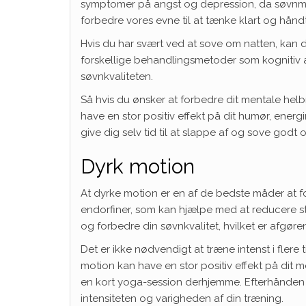
symptomer på angst og depression, da søvnma
forbedre vores evne til at tænke klart og hånd
Hvis du har svært ved at sove om natten, kan d
forskellige behandlingsmetoder som kognitiv
søvnkvaliteten.
Så hvis du ønsker at forbedre dit mentale helbr
have en stor positiv effekt på dit humør, energ
give dig selv tid til at slappe af og sove godt 
Dyrk motion
At dyrke motion er en af de bedste måder at fo
endorfiner, som kan hjælpe med at reducere s
og forbedre din søvnkvalitet, hvilket er afgøre
Det er ikke nødvendigt at træne intenst i flere
motion kan have en stor positiv effekt på dit me
en kort yoga-session derhjemme. Efterhånden 
intensiteten og varigheden af din træning.