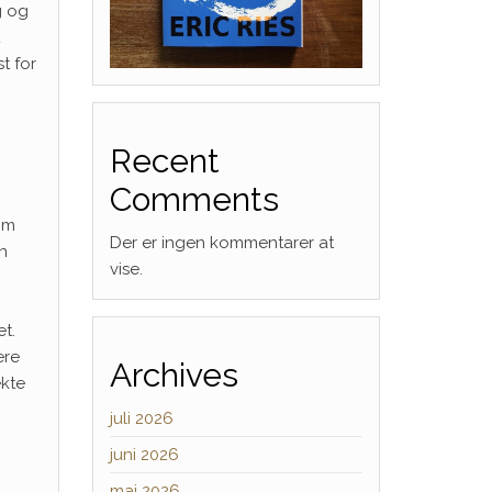
g og
t for
Recent
Comments
vom
Der er ingen kommentarer at
en
vise.
et.
ere
Archives
ekte
juli 2026
juni 2026
maj 2026