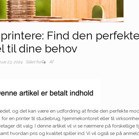
 printere: Find den perfekt
 til dine behov
Af
ruar 23, 2024
Slået fra
rkedet, og det kan være en udfordring at finde den perfekte mode
or en printer til studiebrug, hjemmekontoret eller til virksomhe
retager dit valg. I denne artikel vil vi se nærmere på forskellige 
 samt hvordan pris og kvalitet spiller ind. Vi vil også se på anmel