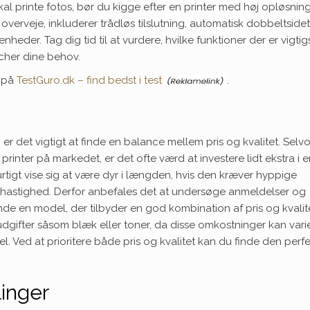
kal printe fotos, bør du kigge efter en printer med høj opløsnin
verveje, inkluderer trådløs tilslutning, automatisk dobbeltsidet
nheder. Tag dig tid til at vurdere, hvilke funktioner der er vigtigs
tcher dine behov.
t på
TestGuro.dk – find bedst i test
.
, er det vigtigt at finde en balance mellem pris og kvalitet. Sel
 printer på markedet, er det ofte værd at investere lidt ekstra i 
hurtigt vise sig at være dyr i længden, hvis den kræver hyppige
gshastighed. Derfor anbefales det at undersøge anmeldelser og
finde en model, der tilbyder en god kombination af pris og kvalit
dgifter såsom blæk eller toner, da disse omkostninger kan vari
 Ved at prioritere både pris og kvalitet kan du finde den perf
inger