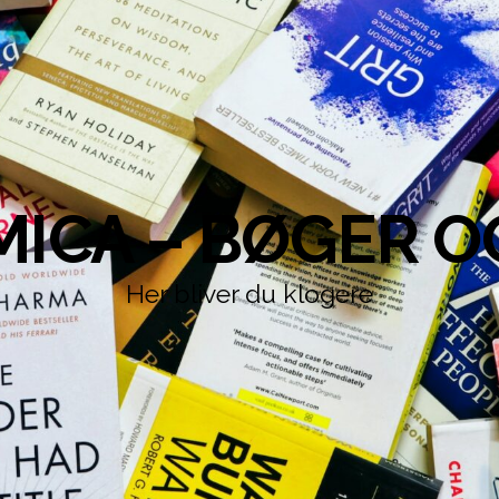
ICA – BØGER O
Her bliver du klogere