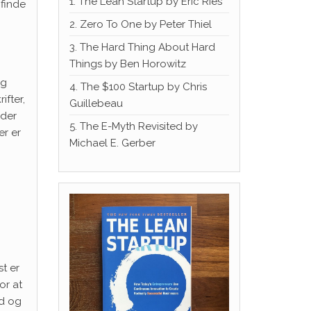
1. The Lean Startup by Eric Ries
 finde
2. Zero To One by Peter Thiel
3. The Hard Thing About Hard
Things by Ben Horowitz
og
4. The $100 Startup by Chris
ifter,
Guillebeau
 der
5. The E-Myth Revisited by
er er
Michael E. Gerber
st er
or at
ed og