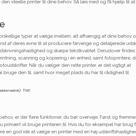
den ideelle printer til dine behov. Så læs med og få hjælp til at
re
e forskellige typer at vælge imellem, alt afhængig af dine behov 
d af deres evne til at producere farverige og detaljerede udskr
udskrivningshastighed og skarpe tekstkvalitet. Derudover findes
intning, scanning og kopiering i én enhed, samt fotoprintere, d
fotoudskrifter. Når du vælger den rette printer, er det vigtigt at
l bruge den til, samt hvor meget plads du har til rådighed til
her.
 behov, er der flere funktioner, du bør overveje. Først og fremme
 primært vil bruge printeren til. Hvis du for eksempel har brug f
e en god idé at vælge en printer med en høj udskriftshastigh