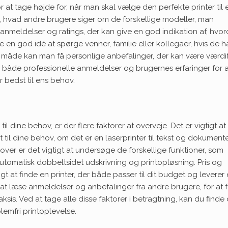
 at tage højde for, når man skal vælge den perfekte printer til 
 hvad andre brugere siger om de forskellige modeller, man
anmeldelser og ratings, der kan give en god indikation af, hvo
re en god idé at spørge venner, familie eller kollegaer, hvis de h
 måde kan man få personlige anbefalinger, der kan være værdi
e både professionelle anmeldelser og brugernes erfaringer for a
r bedst til ens behov.
il dine behov, er der flere faktorer at overveje. Det er vigtigt at
 til dine behov, om det er en laserprinter til tekst og dokument
udover er det vigtigt at undersøge de forskellige funktioner, som
 automatisk dobbeltsidet udskrivning og printopløsning. Pris og
gtigt at finde en printer, der både passer til dit budget og leverer
at læse anmeldelser og anbefalinger fra andre brugere, for at f
aksis. Ved at tage alle disse faktorer i betragtning, kan du finde
lemfri printoplevelse.