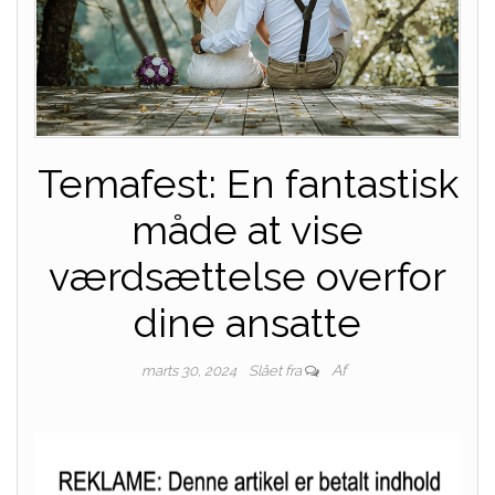
Temafest: En fantastisk
måde at vise
værdsættelse overfor
dine ansatte
Af
marts 30, 2024
Slået fra