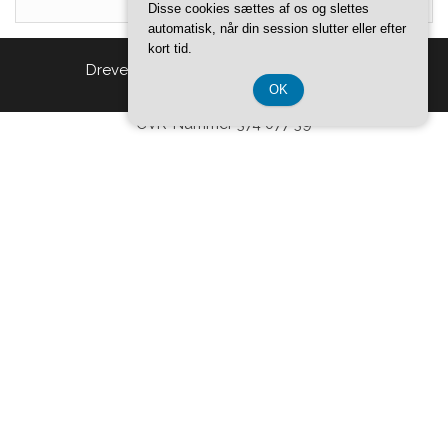
Disse cookies sættes af os og slettes
automatisk, når din session slutter eller efter
kort tid.
Drevet af
WordPress
|
Tema:
Head Blog
OK
CVR-Nummer 374 077 39