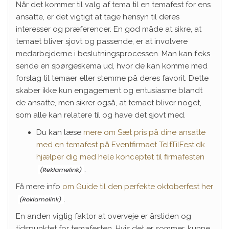
Når det kommer til valg af tema til en temafest for ens
ansatte, er det vigtigt at tage hensyn til deres
interesser og præferencer. En god måde at sikre, at
temaet bliver sjovt og passende, er at involvere
medarbejderne i beslutningsprocessen. Man kan f.eks.
sende en spørgeskema ud, hvor de kan komme med
forslag til temaer eller stemme på deres favorit. Dette
skaber ikke kun engagement og entusiasme blandt
de ansatte, men sikrer også, at temaet bliver noget,
som alle kan relatere til og have det sjovt med.
Du kan læse
mere om Sæt pris på dine ansatte
med en temafest på Eventfirmaet TeltTilFest.dk
hjælper dig med hele konceptet til firmafesten
.
Få mere info
om Guide til den perfekte oktoberfest her
.
En anden vigtig faktor at overveje er årstiden og
tidspunktet for temafesten. Hvis det er sommer, kunne