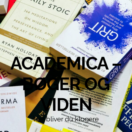
ACADEMICA –
BØGER OG
VIDEN
Her bliver du klogere