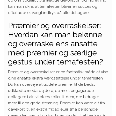
og omhyggeligt planlægge dekoration og indretning
kan man sikre, at temafesten bliver en succes og
efterlader et varigt indtryk på alle deltagere.
Præmier og overraskelser:
Hvordan kan man belønne
og overraske ens ansatte
med præmier og særlige
gestus under temafesten?
Præmier og overraskelser er en fantastisk måde at vise
dine ansatte ekstra værdsættelse under temafesten.
Du kan overveje at uddele præmier til de bedst
udklædte medarbejdere, de mest engagerede
deltagere i aktiviteterne eller til dem, der bidrager
mest til den gode stemning. Præmier kan være alt fra
gavekort, til en ekstra fridag eller små personlige
gaver, der viser, at du har taget dig tid til at tænke på