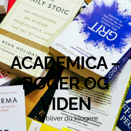
ACADEMICA –
BØGER OG
VIDEN
Her bliver du klogere