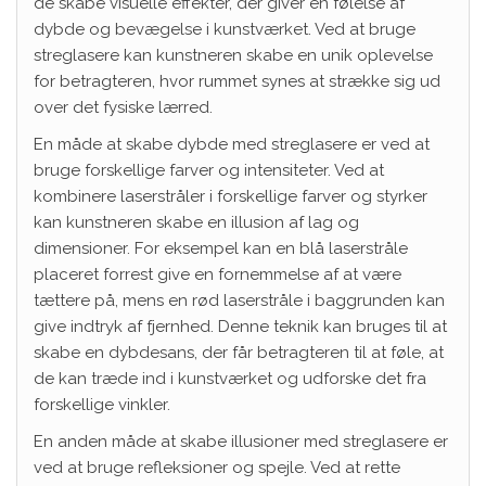
de skabe visuelle effekter, der giver en følelse af
dybde og bevægelse i kunstværket. Ved at bruge
streglasere kan kunstneren skabe en unik oplevelse
for betragteren, hvor rummet synes at strække sig ud
over det fysiske lærred.
En måde at skabe dybde med streglasere er ved at
bruge forskellige farver og intensiteter. Ved at
kombinere laserstråler i forskellige farver og styrker
kan kunstneren skabe en illusion af lag og
dimensioner. For eksempel kan en blå laserstråle
placeret forrest give en fornemmelse af at være
tættere på, mens en rød laserstråle i baggrunden kan
give indtryk af fjernhed. Denne teknik kan bruges til at
skabe en dybdesans, der får betragteren til at føle, at
de kan træde ind i kunstværket og udforske det fra
forskellige vinkler.
En anden måde at skabe illusioner med streglasere er
ved at bruge refleksioner og spejle. Ved at rette