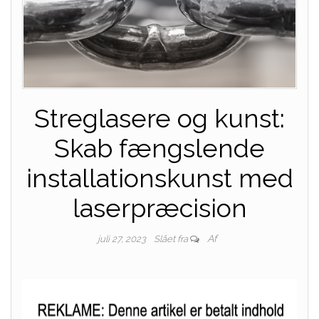
Streglasere og kunst:
Skab fængslende
installationskunst med
laserpræcision
Af
juli 27, 2023
Slået fra