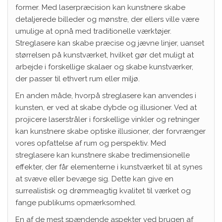
former. Med laserpræcision kan kunstnere skabe
detaljerede billeder og mønstre, der ellers ville være
umulige at opnå med traditionelle værktøjer.
Streglasere kan skabe præcise og jævne linjer, uanset
størrelsen på kunstværket, hvilket gør det muligt at
arbejde i forskellige skalaer og skabe kunstværker,
der passer til ethvert rum eller miljø.
En anden måde, hvorpå streglasere kan anvendes i
kunsten, er ved at skabe dybde og illusioner. Ved at
projicere laserstråler i forskellige vinkler og retninger
kan kunstnere skabe optiske illusioner, der forvrænger
vores opfattelse af rum og perspektiv. Med
streglasere kan kunstnere skabe tredimensionelle
effekter, der får elementerne i kunstværket til at synes
at svæve eller bevæge sig. Dette kan give en
surrealistisk og drømmeagtig kvalitet til værket og
fange publikums opmærksomhed.
En af de mest spændende aspekter ved brugen af