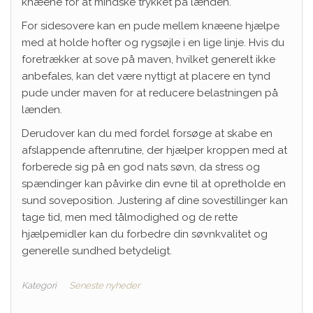
knæene for at mindske trykket på lænden.
For sidesovere kan en pude mellem knæene hjælpe
med at holde hofter og rygsøjle i en lige linje. Hvis du
foretrækker at sove på maven, hvilket generelt ikke
anbefales, kan det være nyttigt at placere en tynd
pude under maven for at reducere belastningen på
lænden.
Derudover kan du med fordel forsøge at skabe en
afslappende aftenrutine, der hjælper kroppen med at
forberede sig på en god nats søvn, da stress og
spændinger kan påvirke din evne til at opretholde en
sund soveposition. Justering af dine sovestillinger kan
tage tid, men med tålmodighed og de rette
hjælpemidler kan du forbedre din søvnkvalitet og
generelle sundhed betydeligt.
Kategori
Seneste nyheder