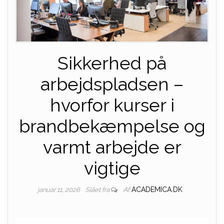
Sikkerhed på
arbejdspladsen –
hvorfor kurser i
brandbekæmpelse og
varmt arbejde er
vigtige
Af
ACADEMICA.DK
januar 11, 2026
Slået fra