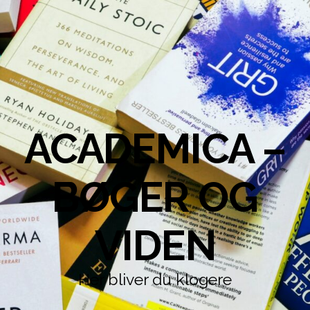
ACADEMICA –
BØGER OG
VIDEN
Her bliver du klogere