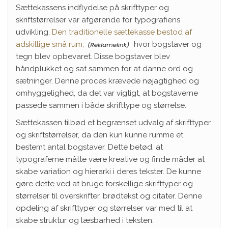
Sættekassens indflydelse på skrifttyper og
skriftstørrelser var afgørende for typografiens
udvikling.
Den traditionelle sættekasse bestod af
adskillige små rum,
hvor bogstaver og
tegn blev opbevaret. Disse bogstaver blev
håndplukket og sat sammen for at danne ord og
sætninger. Denne proces krævede nøjagtighed og
omhyggelighed, da det var vigtigt, at bogstaverne
passede sammen i både skrifttype og størrelse.
Sættekassen tilbød et begrænset udvalg af skrifttyper
og skriftstørrelser, da den kun kunne rumme et
bestemt antal bogstaver. Dette betød, at
typograferne måtte være kreative og finde måder at
skabe variation og hierarki i deres tekster. De kunne
gøre dette ved at bruge forskellige skrifttyper og
størrelser til overskrifter, brødtekst og citater. Denne
opdeling af skrifttyper og størrelser var med til at
skabe struktur og læsbarhed i teksten.