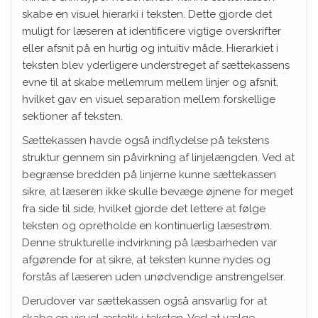
skabe en visuel hierarki i teksten. Dette gjorde det
muligt for læseren at identificere vigtige overskrifter
eller afsnit på en hurtig og intuitiv måde. Hierarkiet i
teksten blev yderligere understreget af sættekassens
evne til at skabe mellemrum mellem linjer og afsnit,
hvilket gav en visuel separation mellem forskellige
sektioner af teksten.
Sættekassen havde også indflydelse på tekstens
struktur gennem sin påvirkning af linjelængden. Ved at
begrænse bredden på linjerne kunne sættekassen
sikre, at læseren ikke skulle bevæge øjnene for meget
fra side til side, hvilket gjorde det lettere at følge
teksten og opretholde en kontinuerlig læsestrøm.
Denne strukturelle indvirkning på læsbarheden var
afgørende for at sikre, at teksten kunne nydes og
forstås af læseren uden unødvendige anstrengelser.
Derudover var sættekassen også ansvarlig for at
skabe en visuel æstetik i teksten. Ved at vælge