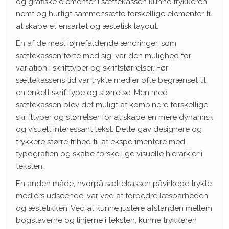
og grafiske elementer i sættekassen kunne trykkeren
nemt og hurtigt sammensætte forskellige elementer til
at skabe et ensartet og æstetisk layout.
En af de mest iøjnefaldende ændringer, som
sættekassen førte med sig, var den mulighed for
variation i skrifttyper og skriftstørrelser. Før
sættekassens tid var trykte medier ofte begrænset til
en enkelt skrifttype og størrelse. Men med
sættekassen blev det muligt at kombinere forskellige
skrifttyper og størrelser for at skabe en mere dynamisk
og visuelt interessant tekst. Dette gav designere og
trykkere større frihed til at eksperimentere med
typografien og skabe forskellige visuelle hierarkier i
teksten.
En anden måde, hvorpå sættekassen påvirkede trykte
mediers udseende, var ved at forbedre læsbarheden
og æstetikken. Ved at kunne justere afstanden mellem
bogstaverne og linjerne i teksten, kunne trykkeren