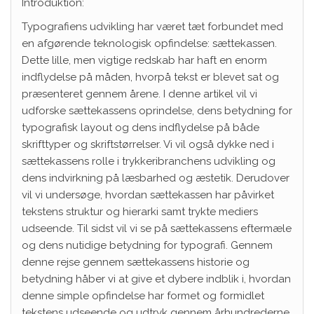
Introduktion:
Typografiens udvikling har været tæt forbundet med
en afgørende teknologisk opfindelse: sættekassen.
Dette lille, men vigtige redskab har haft en enorm
indflydelse på måden, hvorpå tekst er blevet sat og
præsenteret gennem årene. I denne artikel vil vi
udforske sættekassens oprindelse, dens betydning for
typografisk layout og dens indflydelse på både
skrifttyper og skriftstørrelser. Vi vil også dykke ned i
sættekassens rolle i trykkeribranchens udvikling og
dens indvirkning på læsbarhed og æstetik. Derudover
vil vi undersøge, hvordan sættekassen har påvirket
tekstens struktur og hierarki samt trykte mediers
udseende. Til sidst vil vi se på sættekassens eftermæle
og dens nutidige betydning for typografi. Gennem
denne rejse gennem sættekassens historie og
betydning håber vi at give et dybere indblik i, hvordan
denne simple opfindelse har formet og formidlet
tekstens udseende og udtryk gennem århundrederne.