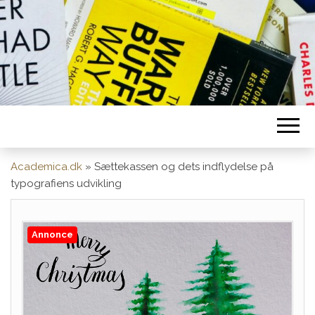
Academica.dk
»
Sættekassen og dets indflydelse på
typografiens udvikling
Annonce