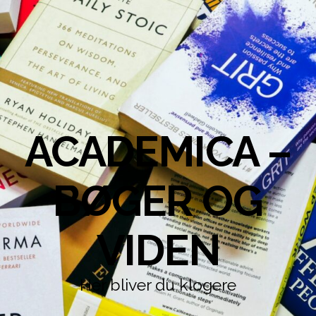
ACADEMICA –
BØGER OG
VIDEN
Her bliver du klogere