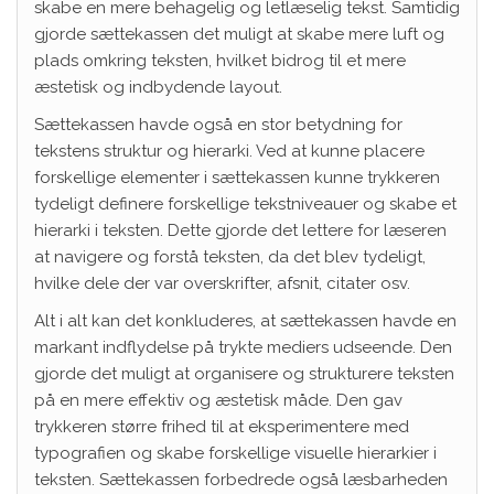
skabe en mere behagelig og letlæselig tekst. Samtidig
gjorde sættekassen det muligt at skabe mere luft og
plads omkring teksten, hvilket bidrog til et mere
æstetisk og indbydende layout.
Sættekassen havde også en stor betydning for
tekstens struktur og hierarki. Ved at kunne placere
forskellige elementer i sættekassen kunne trykkeren
tydeligt definere forskellige tekstniveauer og skabe et
hierarki i teksten. Dette gjorde det lettere for læseren
at navigere og forstå teksten, da det blev tydeligt,
hvilke dele der var overskrifter, afsnit, citater osv.
Alt i alt kan det konkluderes, at sættekassen havde en
markant indflydelse på trykte mediers udseende. Den
gjorde det muligt at organisere og strukturere teksten
på en mere effektiv og æstetisk måde. Den gav
trykkeren større frihed til at eksperimentere med
typografien og skabe forskellige visuelle hierarkier i
teksten. Sættekassen forbedrede også læsbarheden