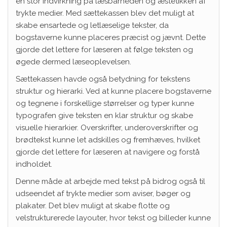
en stor indvirkning på læsbarheden og æstetikken af
trykte medier. Med sættekassen blev det muligt at
skabe ensartede og letlæselige tekster, da
bogstaverne kunne placeres præcist og jævnt. Dette
gjorde det lettere for læseren at følge teksten og
øgede dermed læseoplevelsen.
Sættekassen havde også betydning for tekstens
struktur og hierarki. Ved at kunne placere bogstaverne
og tegnene i forskellige størrelser og typer kunne
typografen give teksten en klar struktur og skabe
visuelle hierarkier. Overskrifter, underoverskrifter og
brødtekst kunne let adskilles og fremhæves, hvilket
gjorde det lettere for læseren at navigere og forstå
indholdet.
Denne måde at arbejde med tekst på bidrog også til
udseendet af trykte medier som aviser, bøger og
plakater. Det blev muligt at skabe flotte og
velstrukturerede layouter, hvor tekst og billeder kunne