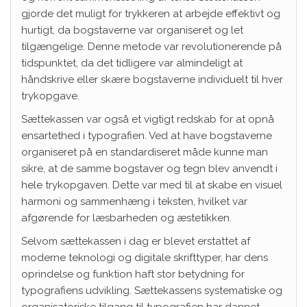
gjorde det muligt for trykkeren at arbejde effektivt og
hurtigt, da bogstaverne var organiseret og let
tilgængelige. Denne metode var revolutionerende på
tidspunktet, da det tidligere var almindeligt at
håndskrive eller skære bogstaverne individuelt til hver
trykopgave.
Sættekassen var også et vigtigt redskab for at opnå
ensartethed i typografien. Ved at have bogstaverne
organiseret på en standardiseret måde kunne man
sikre, at de samme bogstaver og tegn blev anvendt i
hele trykopgaven. Dette var med til at skabe en visuel
harmoni og sammenhæng i teksten, hvilket var
afgørende for læsbarheden og æstetikken.
Selvom sættekassen i dag er blevet erstattet af
moderne teknologi og digitale skrifttyper, har dens
oprindelse og funktion haft stor betydning for
typografiens udvikling. Sættekassens systematiske og
organisatoriske tilgang til typografien har dannet