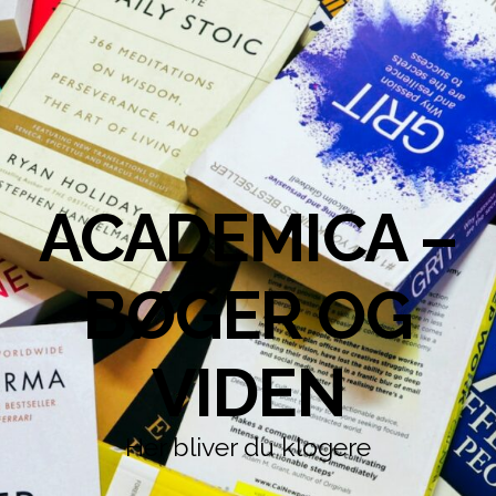
ACADEMICA –
BØGER OG
VIDEN
Her bliver du klogere