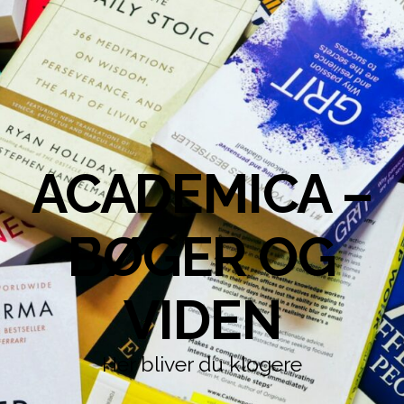
ACADEMICA –
BØGER OG
VIDEN
Her bliver du klogere