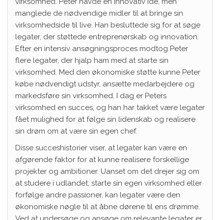
virksomhed. Peter havde en innovativ idé, men
manglede de nødvendige midler til at bringe sin
virksomhedside til live. Han besluttede sig for at søge
legater, der støttede entreprenørskab og innovation.
Efter en intensiv ansøgningsproces modtog Peter
flere legater, der hjalp ham med at starte sin
virksomhed. Med den økonomiske støtte kunne Peter
købe nødvendigt udstyr, ansætte medarbejdere og
markedsføre sin virksomhed. I dag er Peters
virksomhed en succes, og han har takket være legater
fået mulighed for at følge sin lidenskab og realisere
sin drøm om at være sin egen chef.
Disse succeshistorier viser, at legater kan være en
afgørende faktor for at kunne realisere forskellige
projekter og ambitioner. Uanset om det drejer sig om
at studere i udlandet, starte sin egen virksomhed eller
forfølge andre passioner, kan legater være den
økonomiske nøgle til at åbne dørene til ens drømme.
Ved at undersøge og ansøge om relevante legater er