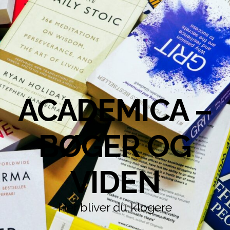
ACADEMICA –
BØGER OG
VIDEN
Her bliver du klogere