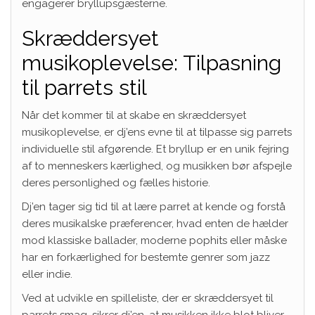
engagerer bryllupsgæsterne.
Skræddersyet
musikoplevelse: Tilpasning
til parrets stil
Når det kommer til at skabe en skræddersyet
musikoplevelse, er dj’ens evne til at tilpasse sig parrets
individuelle stil afgørende. Et bryllup er en unik fejring
af to menneskers kærlighed, og musikken bør afspejle
deres personlighed og fælles historie.
Dj’en tager sig tid til at lære parret at kende og forstå
deres musikalske præferencer, hvad enten de hælder
mod klassiske ballader, moderne pophits eller måske
har en forkærlighed for bestemte genrer som jazz
eller indie.
Ved at udvikle en spilleliste, der er skræddersyet til
parrets smag, sikrer dj’en, at musikken ikke blot bliver