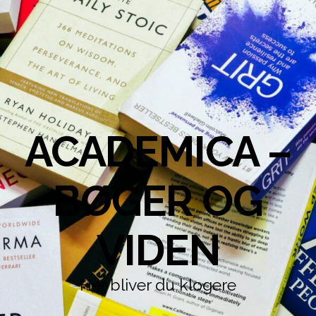
ACADEMICA –
BØGER OG
VIDEN
Her bliver du klogere