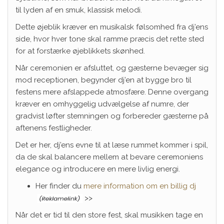
til lyden af en smuk, klassisk melodi.
Dette øjeblik kræver en musikalsk følsomhed fra dj’ens
side, hvor hver tone skal ramme præcis det rette sted
for at forstærke øjeblikkets skønhed.
Når ceremonien er afsluttet, og gæsterne bevæger sig
mod receptionen, begynder dj’en at bygge bro til
festens mere afslappede atmosfære. Denne overgang
kræver en omhyggelig udvælgelse af numre, der
gradvist løfter stemningen og forbereder gæsterne på
aftenens festligheder.
Det er her, dj’ens evne til at læse rummet kommer i spil,
da de skal balancere mellem at bevare ceremoniens
elegance og introducere en mere livlig energi.
Her finder du
mere information om en billig dj
>>
Når det er tid til den store fest, skal musikken tage en