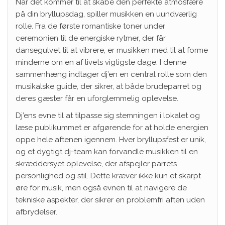
Når det kommer til at skabe den perfekte atmosfære
på din bryllupsdag, spiller musikken en uundværlig
rolle. Fra de første romantiske toner under
ceremonien til de energiske rytmer, der får
dansegulvet til at vibrere, er musikken med til at forme
minderne om en af livets vigtigste dage. I denne
sammenhæng indtager dj’en en central rolle som den
musikalske guide, der sikrer, at både brudeparret og
deres gæster får en uforglemmelig oplevelse.
Dj’ens evne til at tilpasse sig stemningen i lokalet og
læse publikummet er afgørende for at holde energien
oppe hele aftenen igennem. Hver bryllupsfest er unik,
og et dygtigt dj-team kan forvandle musikken til en
skræddersyet oplevelse, der afspejler parrets
personlighed og stil. Dette kræver ikke kun et skarpt
øre for musik, men også evnen til at navigere de
tekniske aspekter, der sikrer en problemfri aften uden
afbrydelser.