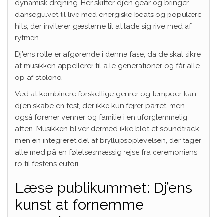
dynamisk drejning. Her skifter dj’en gear og bringer
dansegulvet til live med energiske beats og populære
hits, der inviterer gæsterne til at lade sig rive med af
rytmen.
Dj’ens rolle er afgørende i denne fase, da de skal sikre,
at musikken appellerer til alle generationer og får alle
op af stolene.
Ved at kombinere forskellige genrer og tempoer kan
dj’en skabe en fest, der ikke kun fejrer parret, men
også forener venner og familie i en uforglemmelig
aften. Musikken bliver dermed ikke blot et soundtrack,
men en integreret del af bryllupsoplevelsen, der tager
alle med på en følelsesmæssig rejse fra ceremoniens
ro til festens eufori.
Læse publikummet: Dj’ens
kunst at fornemme