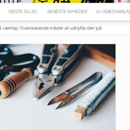
VIDSTE DU AT…
SENESTE NYHEDER
10 USÆDVANLIG
nelt værktøj: Overraskende måder at udnytte den på