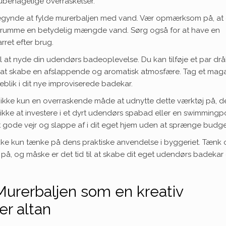
 ubehagelige overraskelser.
 begynde at fylde murerbaljen med vand. Vær opmærksom på, at
an rumme en betydelig mængde vand. Sørg også for at have en
ret efter brug.
til at nyde din udendørs badeoplevelse. Du kan tilføje et par dr
or at skabe en afslappende og aromatisk atmosfære. Tag et mag
blik i dit nye improviserede badekar.
ikke kun en overraskende måde at udnytte dette værktøj på, de
 ikke at investere i et dyrt udendørs spabad eller en swimmingp
t gode vejr og slappe af i dit eget hjem uden at sprænge budge
ikke kun tænke på dens praktiske anvendelse i byggeriet. Tænk
å, og måske er det tid til at skabe dit eget udendørs badekar
urerbaljen som en kreativ
er altan