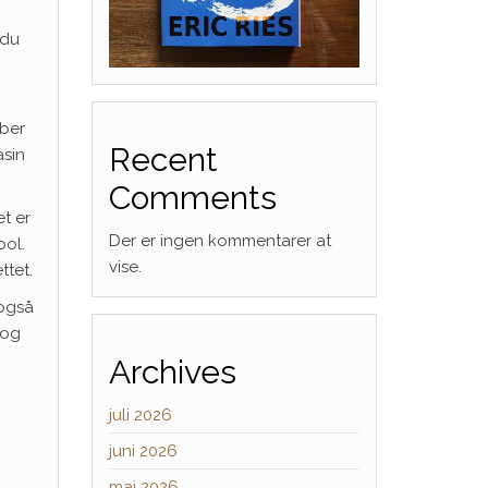
 du
åber
Recent
asin
Comments
t er
Der er ingen kommentarer at
ool.
vise.
ttet.
 også
 og
Archives
juli 2026
juni 2026
maj 2026