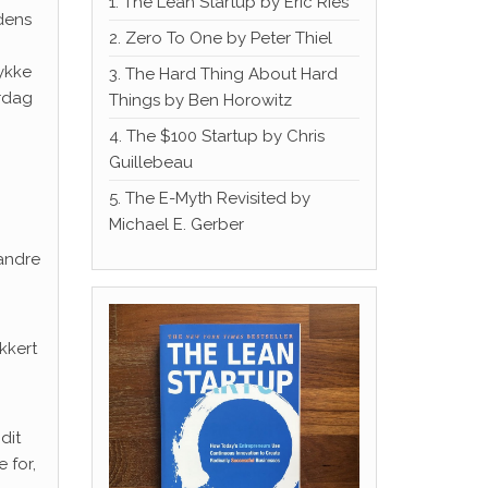
1. The Lean Startup by Eric Ries
 dens
2. Zero To One by Peter Thiel
ykke
3. The Hard Thing About Hard
rdag
Things by Ben Horowitz
4. The $100 Startup by Chris
Guillebeau
5. The E-Myth Revisited by
Michael E. Gerber
 andre
kkert
dit
 for,