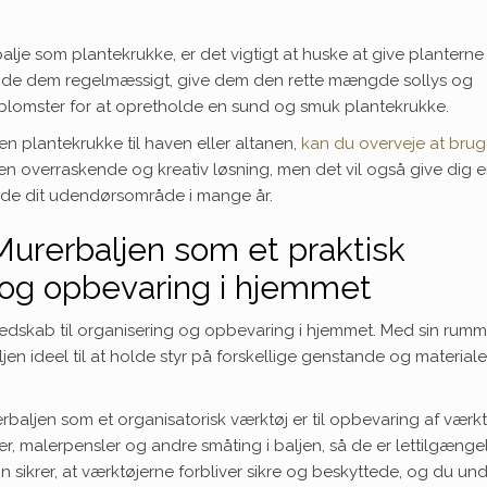
je som plantekrukke, er det vigtigt at huske at give planterne
nde dem regelmæssigt, give dem den rette mængde sollys og
r blomster for at opretholde en sund og smuk plantekrukke.
en plantekrukke til haven eller altanen,
kan du overveje at bru
en overraskende og kreativ løsning, men det vil også give dig 
ryde dit udendørsområde i mange år.
urerbaljen som et praktisk
g og opbevaring i hjemmet
edskab til organisering og opbevaring i hjemmet. Med sin rumm
en ideel til at holde styr på forskellige genstande og materialer 
aljen som et organisatorisk værktøj er til opbevaring af værk
, malerpensler og andre småting i baljen, så de er lettilgængel
n sikrer, at værktøjerne forbliver sikre og beskyttede, og du un