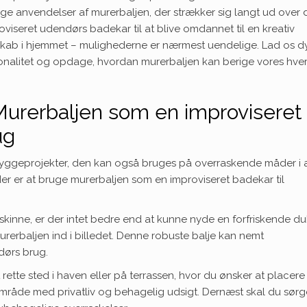
lige anvendelser af murerbaljen, der strækker sig langt ud over
roviseret udendørs badekar til at blive omdannet til en kreativ
dskab i hjemmet – mulighederne er nærmest uendelige. Lad os d
onalitet og opdage, hvordan murerbaljen kan berige vores hve
urerbaljen som en improviseret
ug
il byggeprojekter, den kan også bruges på overraskende måder i
 er at bruge murerbaljen som en improviseret badekar til
nne, er der intet bedre end at kunne nyde en forfriskende du
rerbaljen ind i billedet. Denne robuste balje kan nemt
dørs brug.
rette sted i haven eller på terrassen, hvor du ønsker at placere 
mråde med privatliv og behagelig udsigt. Dernæst skal du sørge