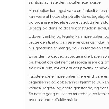
samtidig at miste dem i skuffer eller skabe.
Murerbaljen kan også være en fantastisk løsnin
kan være at holde styr på alle deres legetøj.
og organisere legetøjet på ét sted. Baljens st
legetøj, og dens holdbare konstruktion sikrer,
Udover værktøj og legetøj kan murerbaljen og
bruge den til at organisere rengøringsmidler, ha
Mulighederne er mange, og kun fantasien sætt
En anden fordel ved at bruge murerbaljen som o
på, hvilket gør det nemt at reorganisere og o
fra rum til rum, hvilket gør det praktisk at h
I sidste ende er murerbaljen mere end bare en 
organisering og opbevaring i hjemmet. Du kan
værktøj, legetøj og andre genstande, og dens m
Så næste gang du ser en murerbalje, så tænk 
overraskende effektiv måde.