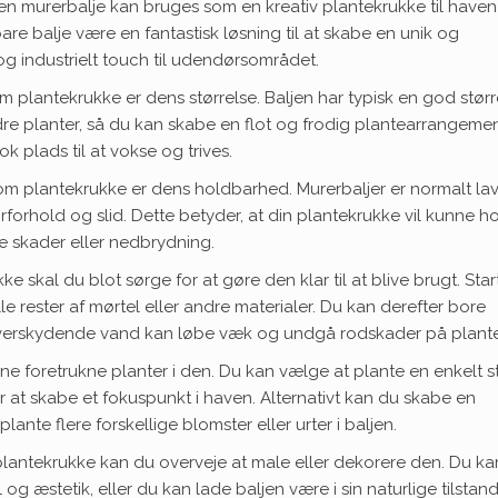
 murerbalje kan bruges som en kreativ plantekrukke til haven 
re balje være en fantastisk løsning til at skabe en unik og
 og industrielt touch til udendørsområdet.
 plantekrukke er dens størrelse. Baljen har typisk en god størr
indre planter, så du kan skabe en flot og frodig plantearrangemen
k plads til at vokse og trives.
m plantekrukke er dens holdbarhed. Murerbaljer er normalt lav
ejrforhold og slid. Dette betyder, at din plantekrukke vil kunne ho
e skader eller nedbrydning.
 skal du blot sørge for at gøre den klar til at blive brugt. Star
e rester af mørtel eller andre materialer. Du kan derefter bore
at overskydende vand kan løbe væk og undgå rodskader på plant
ine foretrukne planter i den. Du kan vælge at plante en enkelt s
at skabe et fokuspunkt i haven. Alternativt kan du skabe en
ante flere forskellige blomster eller urter i baljen.
je-plantekrukke kan du overveje at male eller dekorere den. Du ka
l og æstetik, eller du kan lade baljen være i sin naturlige tilstand