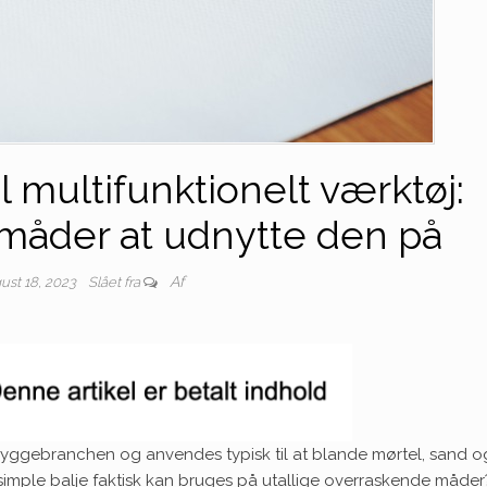
l multifunktionelt værktøj:
måder at udnytte den på
Af
ust 18, 2023
Slået fra
byggebranchen og anvendes typisk til at blande mørtel, sand o
simple balje faktisk kan bruges på utallige overraskende måder?