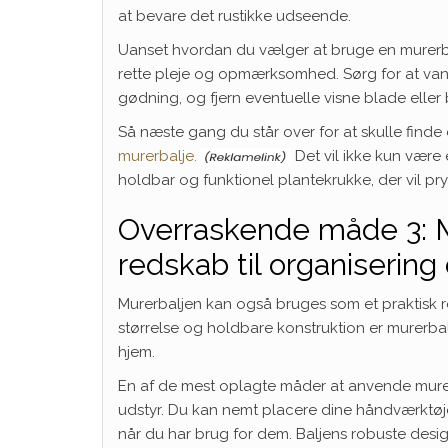
at bevare det rustikke udseende.
Uanset hvordan du vælger at bruge en murerbal
rette pleje og opmærksomhed. Sørg for at va
gødning, og fjern eventuelle visne blade elle
Så næste gang du står over for at skulle finde 
murerbalje.
Det vil ikke kun være 
holdbar og funktionel plantekrukke, der vil p
Overraskende måde 3: M
redskab til organiserin
Murerbaljen kan også bruges som et praktisk r
størrelse og holdbare konstruktion er murerbalj
hjem.
En af de mest oplagte måder at anvende murerb
udstyr. Du kan nemt placere dine håndværktøjer
når du har brug for dem. Baljens robuste desig