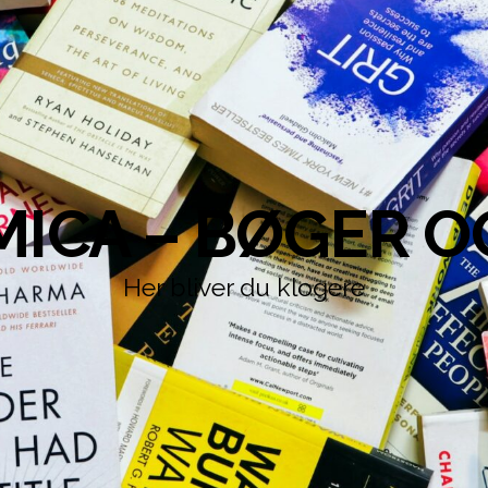
ICA – BØGER O
Her bliver du klogere