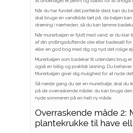
at underlaget er jævnt og stabilt for at undgå
Når du har fundet det perfekte sted, kan du
skal bruge en vandkilde tæt på, da baljen k
dræning i nærheden, så du kan tømme badekar
Når murerbaljen er fyldt med vand, er du klar 
af din yndlingsduftende olie eller badesalt f
eller en god bog med dig og nyd det rolige øje
Murerbaljen som badekar til udendørs brug er 
også en billig og praktisk løsning. Du behøver
Murerbaljen giver dig mulighed for at nyde de
Så næste gang du ser en murerbalje, skal du 
på de overraskende måder, du kan bruge den p
nyde sommeren på en helt ny måde.
Overraskende måde 2: M
plantekrukke til have ell