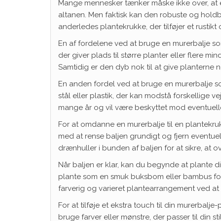
Mange mennesker tænker måske ikke over, at en
altanen. Men faktisk kan den robuste og holdba
anderledes plantekrukke, der tilføjer et rustikt
En af fordelene ved at bruge en murerbalje som
der giver plads til større planter eller flere m
Samtidig er den dyb nok til at give planterne no
En anden fordel ved at bruge en murerbalje so
stål eller plastik, der kan modstå forskellige v
mange år og vil være beskyttet mod eventuell
For at omdanne en murerbalje til en plantekrukke
med at rense baljen grundigt og fjern eventuell
drænhuller i bunden af baljen for at sikre, 
Når baljen er klar, kan du begynde at plante d
plante som en smuk buksbom eller bambus for 
farverig og varieret plantearrangement ved at pl
For at tilføje et ekstra touch til din murerbal
bruge farver eller mønstre, der passer til din sti