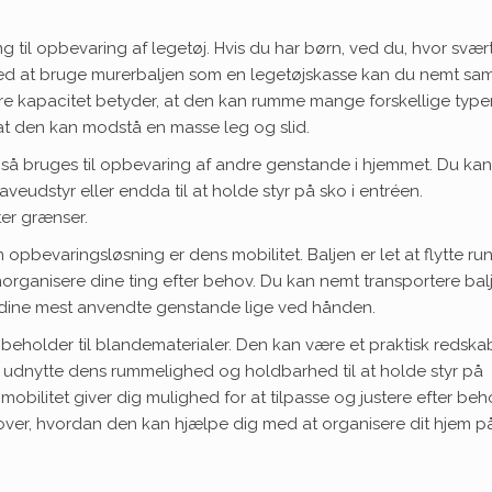
g til opbevaring af legetøj. Hvis du har børn, ved du, hvor svær
 Ved at bruge murerbaljen som en legetøjskasse kan du nemt sa
ore kapacitet betyder, at den kan rumme mange forskellige type
 at den kan modstå en masse leg og slid.
så bruges til opbevaring af andre genstande i hjemmet. Du kan
veudstyr eller endda til at holde styr på sko i entréen.
er grænser.
pbevaringsløsning er dens mobilitet. Baljen er let at flytte ru
morganisere dine ting efter behov. Du kan nemt transportere bal
ave dine mest anvendte genstande lige ved hånden.
beholder til blandematerialer. Den kan være et praktisk redskab 
 udnytte dens rummelighed og holdbarhed til at holde styr på
obilitet giver dig mulighed for at tilpasse og justere efter beh
over, hvordan den kan hjælpe dig med at organisere dit hjem p